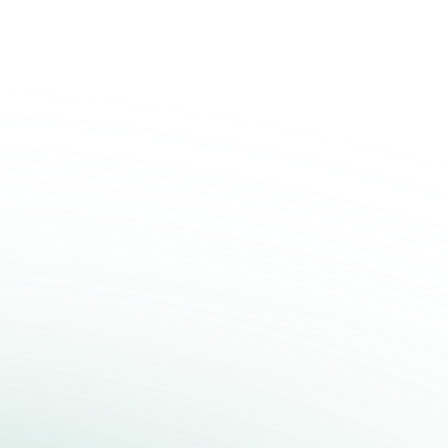
外观检测能力。
趋势分析和预警。
闭环控制技术,提升制程能力。
环控制、机器学习检测与测量，最优调度的仓储管理及
能制造体系。
V、智能立体库及WMS系统，实现了仓储配送的自动