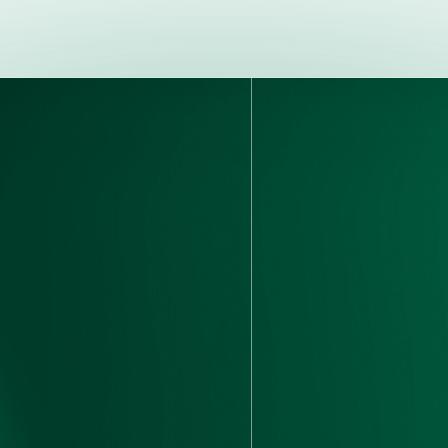
3
建筑面
ell、模组、Pack到终端应
3
设备投