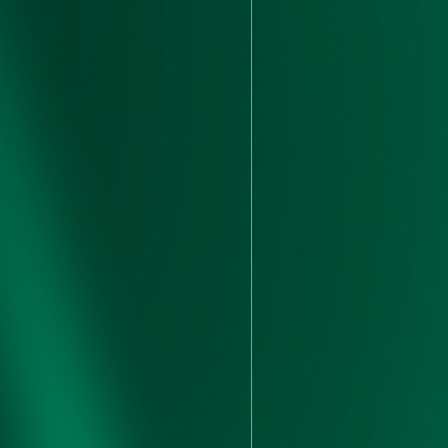
2
设备台
2
测试通
3
覆盖标