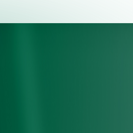
0000
M²
积
亿＋
资