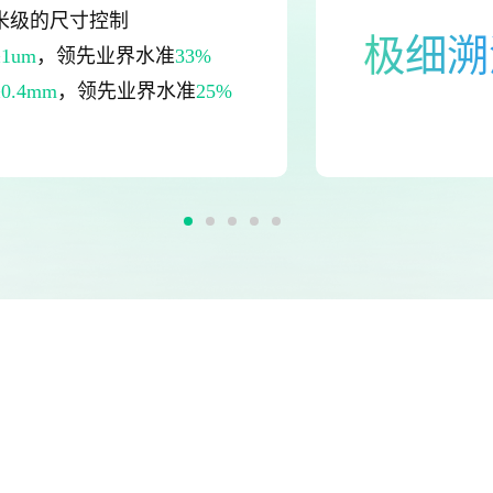
米级的尺寸控制
极细溯
±1um
，领先业界水准
33%
±0.4mm
，领先业界水准
25%