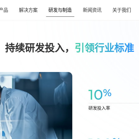
产品
解决方案
研发与制造
新闻资讯
关于我们
研发与制造
联系我们
关于我们
能源存储概况
低空飞行概况
电动工具概况
清洁工具概况
泛机器人概况
短途出行概况
电芯
持续研发投入，
引领行业标准
软包/圆柱/方形/异形全覆盖
公司介绍
可持续发展策略
产品理念
联系我们
关于新能安
前沿技术
加入我们
核心实力
采购信息
数据中心
无人机
小型工具
随手吸
机器人
电动摩托车
工商业储能
电动垂直起降飞行器
中型工具
手持吸尘器
物流机器人
电动自行车
企业文化
我们的承诺
JP系列
数据中心 UPS/BBU
无人机电池
小型工具电池
随手吸电池
机器人电池
电动摩托车电池
EP系列
工商业储能
垂直起降飞
中型工具电
手持吸尘器
物流机器人
电动自行车
程守护, 永续供电
智御长空，从容远征
精准发力，得心应手
随拿随吸，一触即净
智慧动能，自在运行
驾驭性能，劲在掌握
高效蓄能，智享收益
垂直未来，从容启航
强力迸发，游刃有余
芯强轻净，持久相伴
稳定高效，使命必达
长伴出行，安心无忧
可持续发展
荣誉&奖项
我们的行动
10
%
引领创新
相关资料
家庭储能
大型工具
扫地机器人
电动三轮/四轮车
工业级移动电源
电助力自行车
昆仑系列
家庭储能
大型工具电池
扫地机器人电池
电助力自行车电池
SP系列
工业级移动
共享/换电电
研发投入率
智慧储电，畅享生活
动力全开，持久攻坚
高能电芯，全屋畅扫
稳如泰山，重载耐久
灵活供电，持续作业
强芯蓄能，远行无忧
E30P
电动三轮/四轮车电池
共享/换电