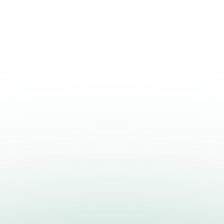
智能化
智造可靠，无惧极限挑战
开发AI深度学习，提升电芯的
开发大模型预测技术，实现品质
开发涂布、冷压、卷绕、注液等
基于云边协同MES、大数据闭
物流等技术，打造领先业界的智
在制造物流环节，通过集成AG
化、数字化与精益化管理。