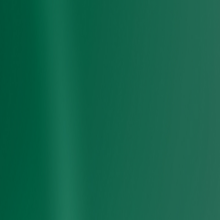
500
+
数
万＋
道
0
项＋
准