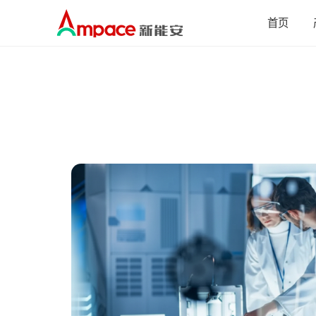
首页
解决方案
产品
能源存储
电芯
全
低空飞行
能源存储
电动工具
低空飞行
清洁工具
电动工具
泛机器人
清洁工具