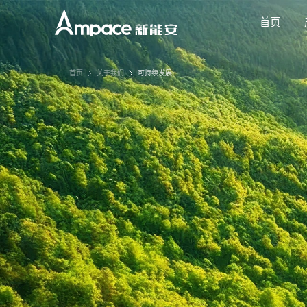
首页
首页
关于我们
可持续发展
解决方案
产品
能源存储
电芯
全
低空飞行
能源存储
电动工具
低空飞行
清洁工具
电动工具
泛机器人
清洁工具
短途出行
泛机器人