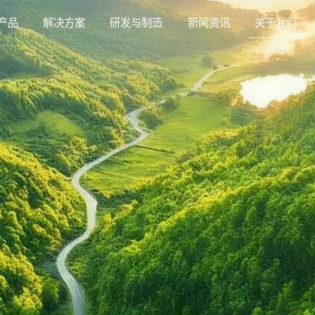
产品
解决方案
研发与制造
新闻资讯
关于我们
研发与制造
联系我们
关于我们
能源存储概况
低空飞行概况
电动工具概况
清洁工具概况
泛机器人概况
短途出行概况
电芯
软包/圆柱/方形/异形全覆盖
公司介绍
可持续发展策略
产品理念
联系我们
关于新能安
前沿技术
加入我们
核心实力
采购信息
数据中心
无人机
小型工具
随手吸
机器人
电动摩托车
工商业储能
电动垂直起降飞行器
中型工具
手持吸尘器
物流机器人
电动自行车
企业文化
我们的承诺
JP系列
数据中心 UPS/BBU
无人机电池
小型工具电池
随手吸电池
机器人电池
电动摩托车电池
EP系列
工商业储能
垂直起降飞
中型工具电
手持吸尘器
物流机器人
电动自行车
程守护, 永续供电
智御长空，从容远征
精准发力，得心应手
随拿随吸，一触即净
智慧动能，自在运行
驾驭性能，劲在掌握
高效蓄能，智享收益
垂直未来，从容启航
强力迸发，游刃有余
芯强轻净，持久相伴
稳定高效，使命必达
长伴出行，安心无忧
可持续发展
荣誉&奖项
我们的行动
引领创新
相关资料
家庭储能
大型工具
扫地机器人
电动三轮/四轮车
工业级移动电源
电助力自行车
昆仑系列
家庭储能
大型工具电池
扫地机器人电池
电助力自行车电池
SP系列
工业级移动
共享/换电电
智慧储电，畅享生活
动力全开，持久攻坚
高能电芯，全屋畅扫
稳如泰山，重载耐久
灵活供电，持续作业
强芯蓄能，远行无忧
E30P
电动三轮/四轮车电池
共享/换电
便捷高效，快意随行