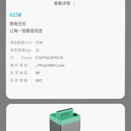
查看详情
6258
换电无忧
让每一程都是坦途
典型能量(Wh)
3720
典型重量(kg)
22
尺 寸(mm)
L335*W228*H178
循环寿命
≥70%@2000 Cycles
化学体系
BP
防护等级
IP67