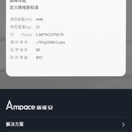
巅峰性能
定义换电新标准
典型能量(Wh)
4440
典型重量(kg)
25
尺 寸(mm)
L346*W232*H178
循环寿命
≥70%@2000 Cycles
化学体系
BP
防护等级
IP67
解决方案