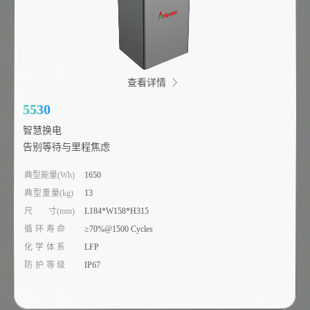
查看详情
5530
智慧换电
告别等待与里程焦虑
典型能量(Wh)
1650
典型重量(kg)
13
尺 寸(mm)
L184*W158*H315
循环寿命
≥70%@1500 Cycles
化学体系
LFP
防护等级
IP67