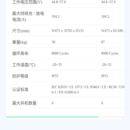
工作电压范围(V)
44.8~57.6
44.8~57.6
最
大持续充 / 放电
104.2
104.2
电流(A)
尺寸(mm)
W475 x H765 x D133
W475 x H1180 x D
重量(kg)
58
87
循环寿命
8000 Cycles
8000 Cycles
工作温度(℃)
-20~55
-20~55
防护等级
IP55
IP55
IEC 62619 / UL 1973 / UL 9540A / CE / RCM / UN 38.
认证标准
6-1 / EN 61000-6-3
最
大并机数量
6
6