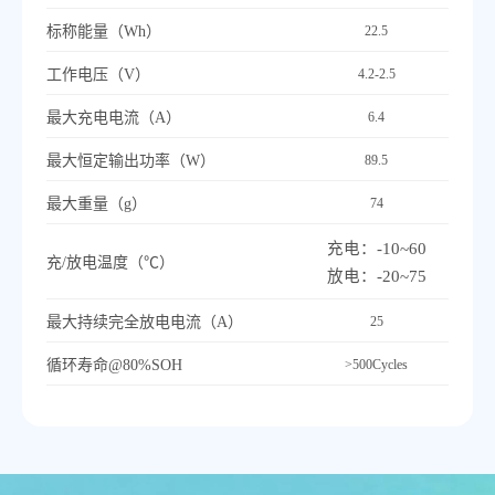
标称能量（Wh）
22.5
工作电压（V）
4.2-2.5
最
大充电电流（A）
6.4
最
大恒定输出功率（W）
89.5
最
大重量（g）
74
充电：-10~60
充/放电温度（℃）
放电：-20~75
最
大持续完全放电电流（A）
25
循环寿命@80%SOH
>500Cycles