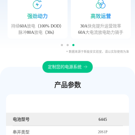
强劲动力
高效运营
持续
60A
放电
（100% DOD）
30A
快充提升运营效率
脉冲
80A
放电
（30s）
60A
大电流放电助力骑手
* 数据来源于新能安实验室，请以实际使用为准
定制您的电源系统
产品参数
电池型号
6445
串并类型
20S1P