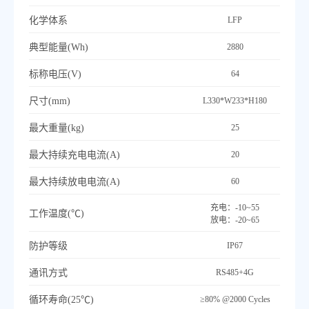
化学体系
LFP
典型能量(Wh)
2880
标称电压(V)
64
尺寸(mm)
L330*W233*H180
最
大重量(kg)
25
最
大持续充电电流(A)
20
最
大持续放电电流(A)
60
充电：-10~55
工作温度(℃)
放电：-20~65
防护等级
IP67
通讯方式
RS485+4G
循环寿命(25℃)
≥80% @2000 Cycles