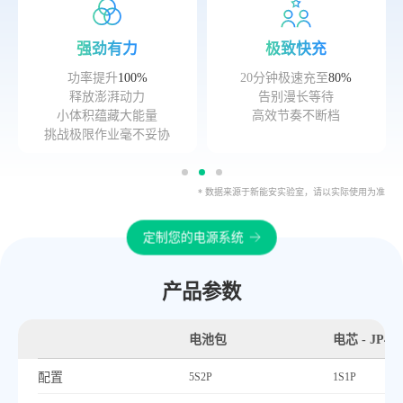
强劲有力
极致快充
功率提升
100%
20分钟极速充至
80%
释放澎湃动力
告别漫长等待
小体积蕴藏大能量
高效节奏不断档
挑战极限作业毫不妥协
* 数据来源于新能安实验室，请以实际使用为准
定制您的电源系统
产品参数
电池包
电芯 - JP40
配置
5S2P
1S1P