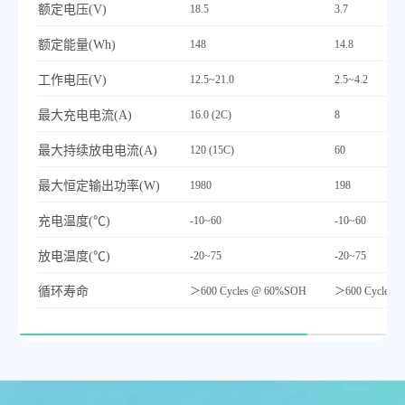
额定电压(V)
18.5
3.7
额定能量(Wh)
148
14.8
工作电压(V)
12.5~21.0
2.5~4.2
最
大充电电流(A)
16.0 (2C)
8
最
大持续放电电流(A)
120 (15C)
60
最
大恒定输出功率(W)
1980
198
充电温度(℃)
-10~60
-10~60
放电温度(℃)
-20~75
-20~75
循环寿命
＞600 Cycles @ 60%SOH
＞600 Cycles 