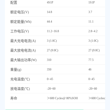
配置
4S1P
1S1P
额定电压(V)
14.8
3.7
额定能量(Wh)
44.4
11.1
工作电压(V)
11.2~16.8
2.8~4.2
最
大充电电流(A)
3 (1.0C)
3 (1.0C)
最
大放电电流(A)
27 (9.0C)
27 (9.0C)
最
大输出功率(W)
310
77.5
重量(g)
350
46
充电温度(℃)
0~45
0~45
放电温度(℃)
-20~60
-20~60
寿命
＞600 Cycles@ 80%SOH
＞600 Cycles@ 