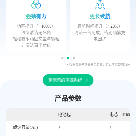
强劲有力
更长续航
功率提升（↑
100%
）
续航时间提升（↑
20%
）
深层清洁无死角
清洁一气呵成，告别频繁充
轻松吸附顽固灰尘与微粒
电困扰
让清洁事半功倍
* 数据来源于新能安实验室，请以实际使用为准
定制您的电源系统
产品参数
电池包
电芯 - 416587
额定容量(Ah)
3
3