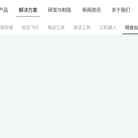
产品
解决方案
研发与制造
新闻资讯
关于我们
源存储
低空飞行
电动工具
清洁工具
泛机器人
短途
研发与制造
联系我们
关于我们
能源存储概况
低空飞行概况
电动工具概况
清洁工具概况
泛机器人概况
短途出行概况
电芯
软包/圆柱/方形/异形全覆盖
公司介绍
可持续发展策略
产品理念
联系我们
关于新能安
前沿技术
加入我们
核心实力
采购信息
数据中心
无人机
小型工具
随手吸
机器人
电动摩托车
工商业储能
电动垂直起降飞行器
中型工具
手持吸尘器
物流机器人
电动自行车
企业文化
我们的承诺
JP系列
数据中心 UPS/BBU
无人机电池
小型工具电池
随手吸电池
机器人电池
电动摩托车电池
EP系列
工商业储能
垂直起降飞
中型工具电
手持吸尘器
物流机器人
电动自行车
程守护, 永续供电
智御长空，从容远征
精准发力，得心应手
随拿随吸，一触即净
智慧动能，自在运行
驾驭性能，劲在掌握
高效蓄能，智享收益
垂直未来，从容启航
强力迸发，游刃有余
芯强轻净，持久相伴
稳定高效，使命必达
长伴出行，安心无忧
可持续发展
荣誉&奖项
我们的行动
引领创新
相关资料
家庭储能
大型工具
扫地机器人
电动三轮/四轮车
工业级移动电源
电助力自行车
昆仑系列
家庭储能
大型工具电池
扫地机器人电池
电助力自行车电池
SP系列
工业级移动
共享/换电电
智慧储电，畅享生活
动力全开，持久攻坚
高能电芯，全屋畅扫
稳如泰山，重载耐久
灵活供电，持续作业
强芯蓄能，远行无忧
E30P
电动三轮/四轮车电池
共享/换电